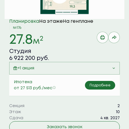
Планировка
На этаже
На генплане
№176
27.8
2
м
Студия
6 922 200 руб.
+1 акция
Семейная ипотека 6%
Ипотека
Подробнее
от 27 513 руб./мес
Секция
2
Этаж
10
Сдача
4 кв. 2027
Заказать звонок