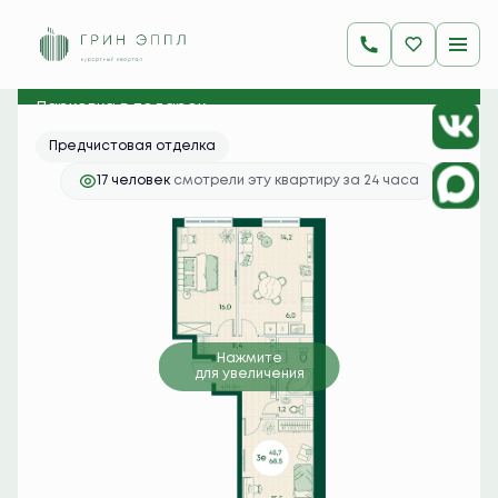
2
3-комнатная
68.5 м
16 337 250 руб.
Ипотека
от 64 933 руб./мес.
Парковка в подарок
Предчистовая отделка
17 человек
смотрели эту квартиру за 24 часа
Нажмите
для увеличения