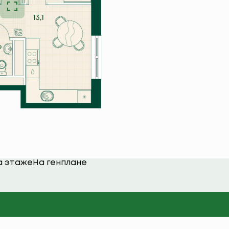
а этаже
На генплане