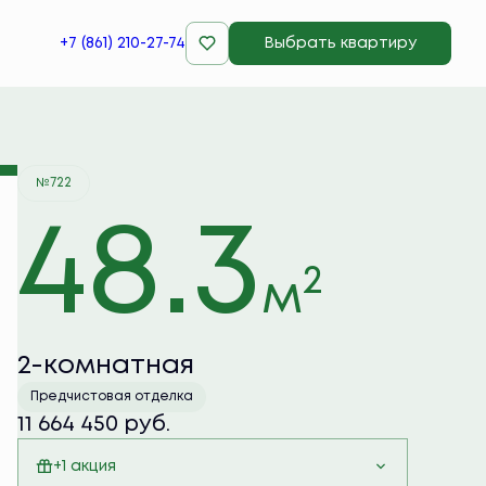
+7 (861) 210-27-74
Выбрать квартиру
Забронировать
№722
48.3
2
м
2-комнатная
Предчистовая отделка
11 664 450 руб.
+1 акция