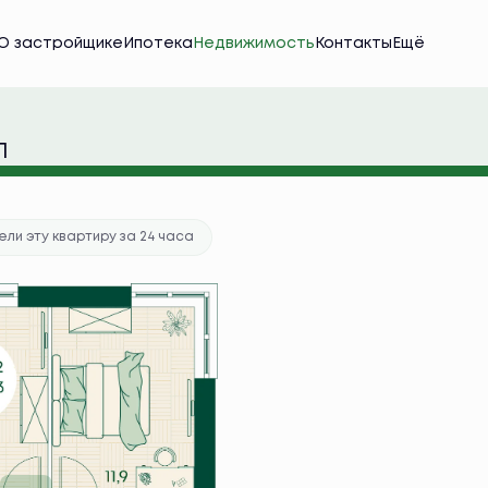
О застройщике
Ипотека
Недвижимость
Контакты
Ещё
тека
от 46 361 руб./мес.
Л
ка в подарок
ли эту квартиру за 24 часа