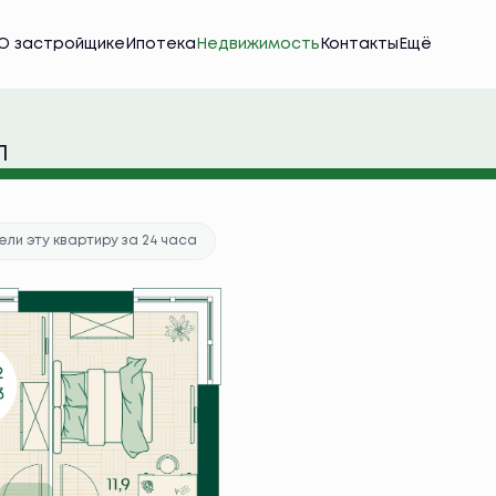
О застройщике
Ипотека
Недвижимость
Контакты
Ещё
тека
от 46 073 руб./мес.
Л
ка в подарок
ли эту квартиру за 24 часа