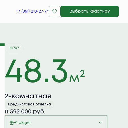
+7 (861) 210-27-74
Выбрать квартиру
Забронировать
№707
48.3
2
м
2-комнатная
Предчистовая отделка
11 592 000 руб.
+1 акция