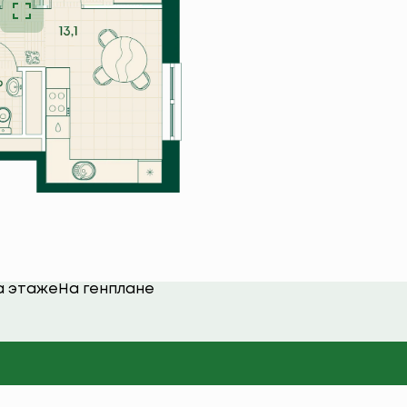
а этаже
На генплане