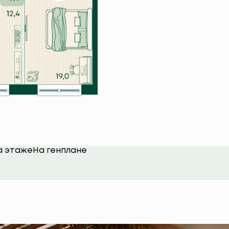
а этаже
На генплане