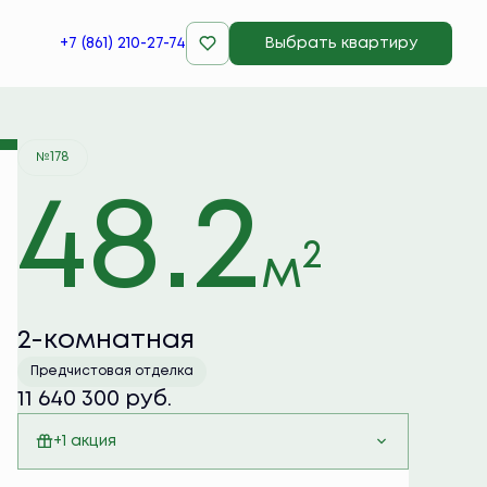
+7 (861) 210-27-74
Выбрать квартиру
Забронировать
№178
48.2
2
м
2-комнатная
Предчистовая отделка
11 640 300 руб.
+1 акция
Семейная ипотека 6%