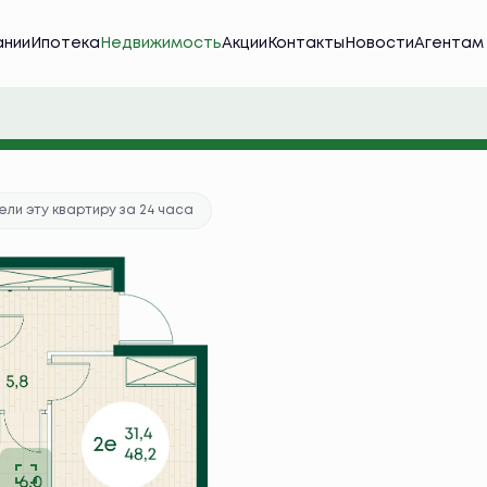
ании
Ипотека
Недвижимость
Акции
Контакты
Новости
Агентам
тека
от 46 265 руб./мес.
ка в подарок
ли эту квартиру за 24 часа