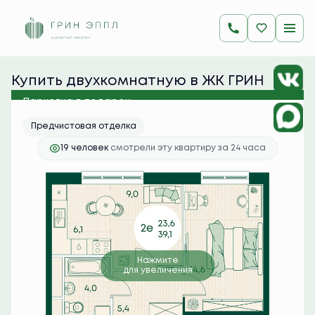
2
2-комнатная
39.1 м
9 462 200 руб.
Ипотека
от 37 608 руб./мес.
Купить двухкомнатную в ЖК ГРИН 
ЭППЛ
Парковка в подарок
Предчистовая отделка
19 человек
смотрели эту квартиру за 24 часа
Нажмите
для увеличения