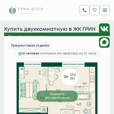
2
2-комнатная
39.1 м
9 423 100 руб.
Ипотека
от 37 453 руб./мес.
Купить двухкомнатную в ЖК ГРИН 
ЭППЛ
Парковка в подарок
Предчистовая отделка
16 человек
смотрели эту квартиру за 24 часа
Нажмите
для увеличения