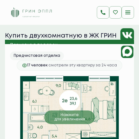
2
2-комнатная
39.1 м
9 325 350 руб.
Ипотека
от 37 064 руб./мес.
Купить двухкомнатную в ЖК ГРИН 
ЭППЛ
Парковка в подарок
Предчистовая отделка
17 человек
смотрели эту квартиру за 24 часа
Нажмите
для увеличения