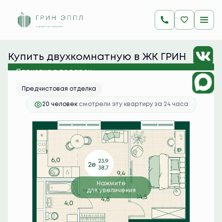
2
2-комнатная
38.7 м
9 675 000 руб.
Ипотека
от 38 454 руб./мес.
Купить двухкомнатную в ЖК ГРИН 
ЭППЛ
Парковка в подарок
Предчистовая отделка
20 человек
смотрели эту квартиру за 24 часа
Нажмите
для увеличения