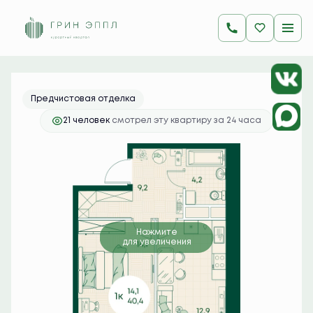
2
1-комнатная
40.4 м
9 857 600 руб.
Ипотека
от 39 180 руб./мес.
Предчистовая отделка
21 человек
смотрел эту квартиру за 24 часа
Нажмите
для увеличения