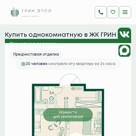
2
1-комнатная
39.4 м
9 475 700 руб.
Ипотека
от 37 662 руб./мес.
Купить однокомнатную в ЖК ГРИН 
ЭППЛ
Парковка в подарок
Предчистовая отделка
20 человек
смотрели эту квартиру за 24 часа
Нажмите
для увеличения