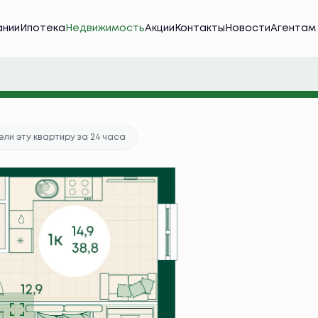
ании
Ипотека
Недвижимость
Акции
Контакты
Новости
Агентам
ека
от 37 243 руб./мес.
ка в подарок
ли эту квартиру за 24 часа