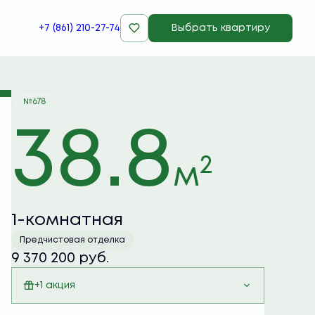
+7 (861) 210-27-74
Выбрать квартиру
Забронировать
№678
38.8
2
м
1-комнатная
Предчистовая отделка
9 370 200 руб.
+1 акция
Семейная ипотека 6%