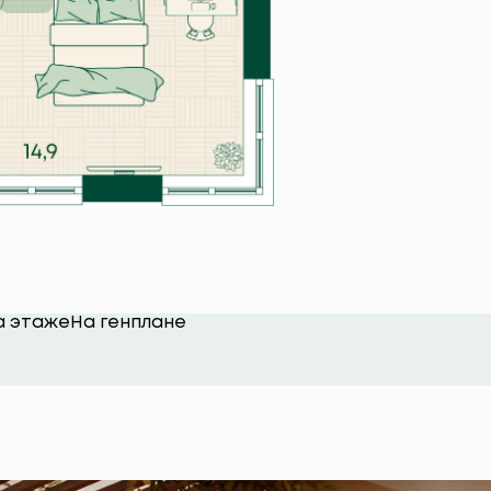
а этаже
На генплане