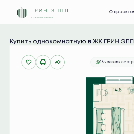
2
О проекте
1-комнатная
38.3 м
9 326 050 руб.
Ипот
Купить однокомнатную в ЖК ГРИН ЭП
16 человек
смотре