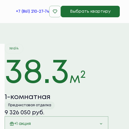
+7 (861) 210-27-74
Выбрать квартиру
Забронировать
№614
38.3
2
м
1-комнатная
Предчистовая отделка
9 326 050 руб.
+1 акция