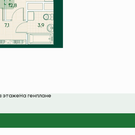
а этаже
На генплане