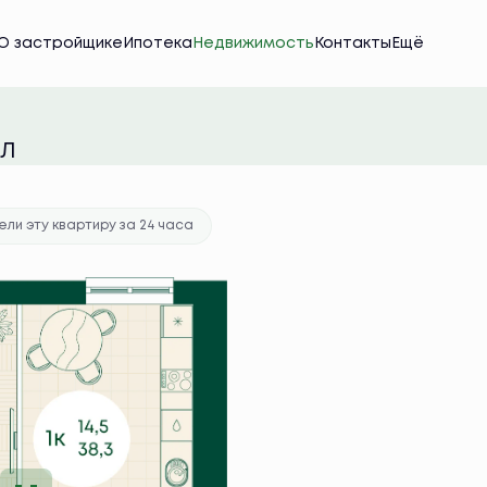
О застройщике
Ипотека
Недвижимость
Контакты
Ещё
ека
от 37 067 руб./мес.
ПЛ
ли эту квартиру за 24 часа