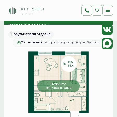
2
1-комнатная
36.4 м
8 845 200 руб.
Ипотека
от 35 156 руб./мес.
Парковка в подарок
Предчистовая отделка
23 человекa
смотрели эту квартиру за 24 часа
Нажмите
для увеличения