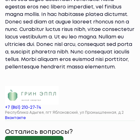
egestas eros nec libero imperdiet, vel finibus
magna mollis. In hac habitasse platea dictumst.
Donec sed diam at augue laoreet rhoncus non a
nunc. Curabitur luctus risus nibh, vitae consectetur
lacus vestibulum a. Ut eu leo magna. Nullam eu
ultricies dui. Donec nisl arcu, consequat sed porta
a, suscipit pharetra nibh. Nunc consequat iaculis
tellus. Morbi aliquam eros euismod nisi porttitor,
pellentesque hendrerit massa elementum.
+7 (861) 210-27-74
Республика Адыгея, пгт Яблоновский, ул Промышленная, д.2
Вконтакте
Остались вопросы?