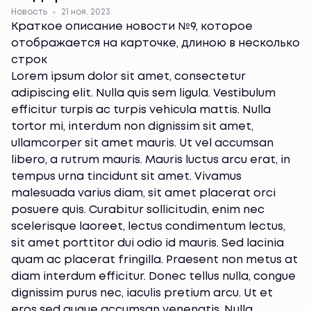
Новость
21 ноя. 2023
Краткое описание новости №9, которое
отображается на карточке, длиною в несколько
строк
Lorem ipsum dolor sit amet, consectetur
adipiscing elit. Nulla quis sem ligula. Vestibulum
efficitur turpis ac turpis vehicula mattis. Nulla
tortor mi, interdum non dignissim sit amet,
ullamcorper sit amet mauris. Ut vel accumsan
libero, a rutrum mauris. Mauris luctus arcu erat, in
tempus urna tincidunt sit amet. Vivamus
malesuada varius diam, sit amet placerat orci
posuere quis. Curabitur sollicitudin, enim nec
scelerisque laoreet, lectus condimentum lectus,
sit amet porttitor dui odio id mauris. Sed lacinia
quam ac placerat fringilla. Praesent non metus at
diam interdum efficitur. Donec tellus nulla, congue
dignissim purus nec, iaculis pretium arcu. Ut et
eros sed augue accumsan venenatis. Nulla