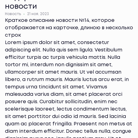
новости
Новость
21 ноя. 2023
Краткое описание новости №14, которое
отображается на карточке, длиною в несколько
строк
Lorem ipsum dolor sit amet, consectetur
adipiscing elit. Nulla quis sem ligula. Vestibulum
efficitur turpis ac turpis vehicula mattis. Nulla
tortor mi, interdum non dignissim sit amet,
ullamcorper sit amet mauris. Ut vel accumsan
libero, a rutrum mauris. Mauris luctus arcu erat, in
tempus urna tincidunt sit amet. Vivamus
malesuada varius diam, sit amet placerat orci
posuere quis. Curabitur sollicitudin, enim nec
scelerisque laoreet, lectus condimentum lectus,
sit amet porttitor dui odio id mauris. Sed lacinia
quam ac placerat fringilla. Praesent non metus at
diam interdum efficitur. Donec tellus nulla, congue