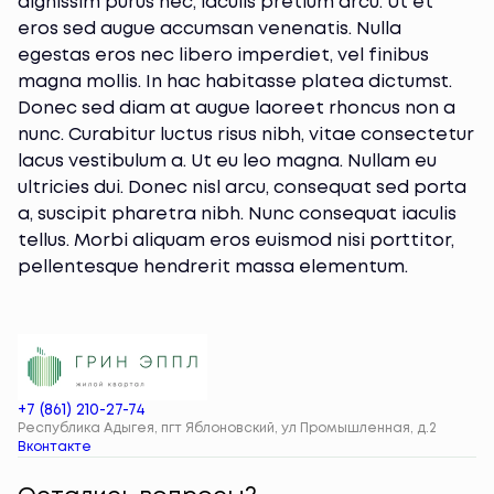
dignissim purus nec, iaculis pretium arcu. Ut et
eros sed augue accumsan venenatis. Nulla
egestas eros nec libero imperdiet, vel finibus
magna mollis. In hac habitasse platea dictumst.
Donec sed diam at augue laoreet rhoncus non a
nunc. Curabitur luctus risus nibh, vitae consectetur
lacus vestibulum a. Ut eu leo magna. Nullam eu
ultricies dui. Donec nisl arcu, consequat sed porta
a, suscipit pharetra nibh. Nunc consequat iaculis
tellus. Morbi aliquam eros euismod nisi porttitor,
pellentesque hendrerit massa elementum.
+7 (861) 210-27-74
Республика Адыгея, пгт Яблоновский, ул Промышленная, д.2
Вконтакте