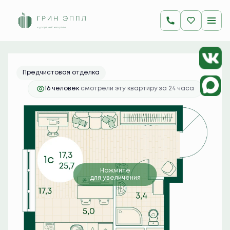
2
Студия
25.7 м
6 437 850 руб.
Ипотека
от 25 588 руб./мес.
Предчистовая отделка
16 человек
смотрели эту квартиру за 24 часа
Нажмите
для увеличения