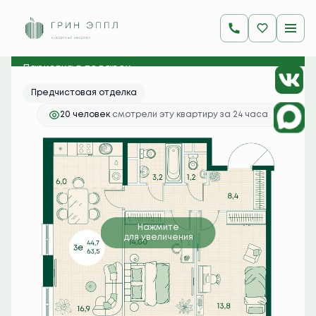
2
3-комнатная
63.5 м
15 144 750 руб.
Ипотека
от 60 194 руб./мес.
Парковка в подарок
Предчистовая отделка
20 человек
смотрели эту квартиру за 24 часа
Нажмите
для увеличения