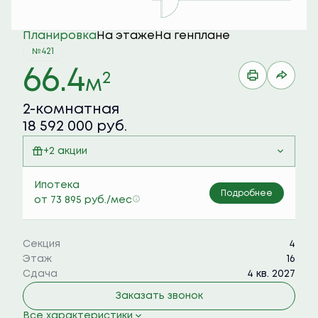
Планировка
На этаже
На генплане
№421
66.4
2
м
2-комнатная
18 592 000 руб.
+2 акции
Квартира с террасой
Ипотека
Подробнее
от 73 895 руб./мес
Семейная ипотека 6%
Секция
4
Этаж
16
Сдача
4 кв. 2027
Заказать звонок
Все характеристики