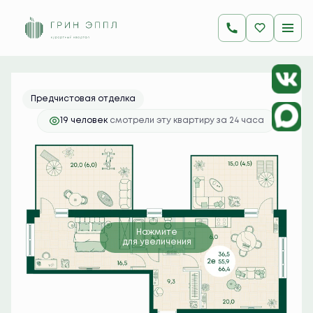
2
2-комнатная
66.4 м
18 592 000 руб.
Ипотека
от 73 895 руб./мес.
Предчистовая отделка
19 человек
смотрели эту квартиру за 24 часа
Нажмите
для увеличения