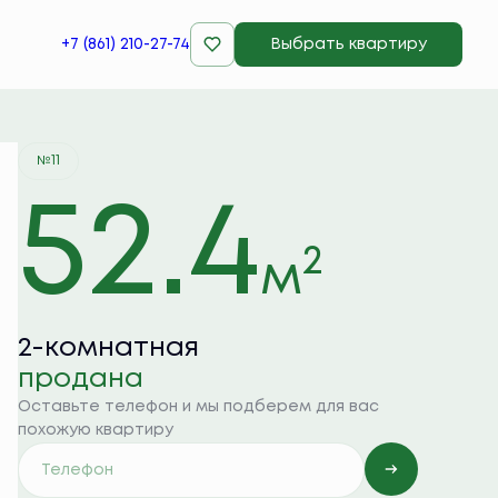
+7 (861) 210-27-74
Выбрать квартиру
Квартира забронирована
№11
52.4
2
м
2-комнатная
продана
Оставьте телефон и мы подберем для вас
похожую квартиру