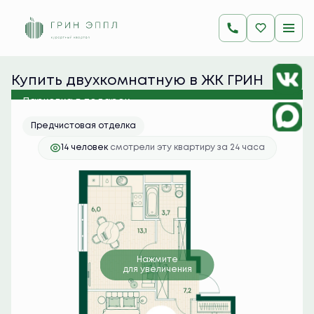
2
2-комнатная
50.3 м
12 172 600 руб.
Ипотека
от 48 381 руб./мес.
Купить двухкомнатную в ЖК ГРИН 
ЭППЛ
Парковка в подарок
Предчистовая отделка
14 человек
смотрели эту квартиру за 24 часа
Нажмите
для увеличения