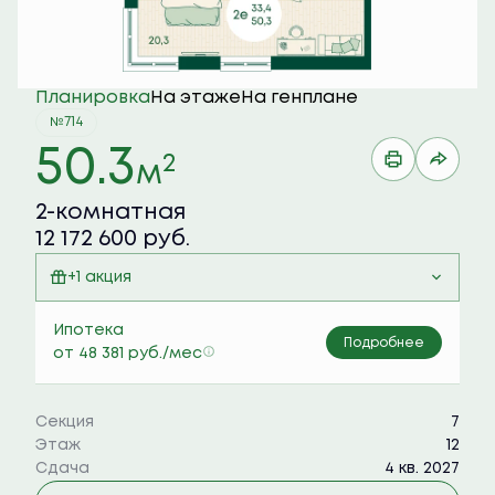
Планировка
На этаже
На генплане
№714
50.3
2
м
2-комнатная
12 172 600 руб.
+1 акция
Семейная ипотека 6%
Ипотека
Подробнее
от 48 381 руб./мес
Секция
7
Этаж
12
Сдача
4 кв. 2027