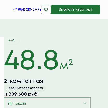
+7 (861) 210-27-74
Выбрать квартиру
Забронировать
№401
48.8
2
м
2-комнатная
Предчистовая отделка
11 809 600 руб.
+1 акция