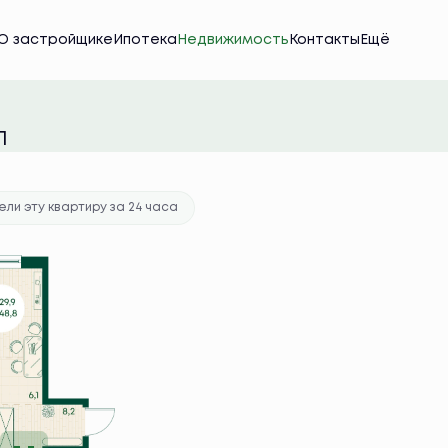
О застройщике
Ипотека
Недвижимость
Контакты
Ещё
тека
от 46 938 руб./мес.
Л
ли эту квартиру за 24 часа