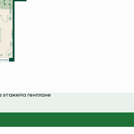
а этаже
На генплане