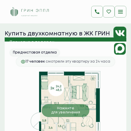
2
2-комнатная
48.3 м
11 688 600 руб.
Ипотека
от 46 457 руб./мес.
Купить двухкомнатную в ЖК ГРИН 
ЭППЛ
Парковка в подарок
Предчистовая отделка
17 человек
смотрели эту квартиру за 24 часа
Нажмите
для увеличения