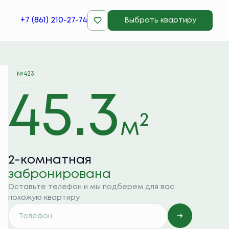
+7 (861) 210-27-74
Выбрать квартиру
Квартира забронирована
№423
45.3
2
м
2-комнатная
забронирована
Оставьте телефон и мы подберем для вас
похожую квартиру