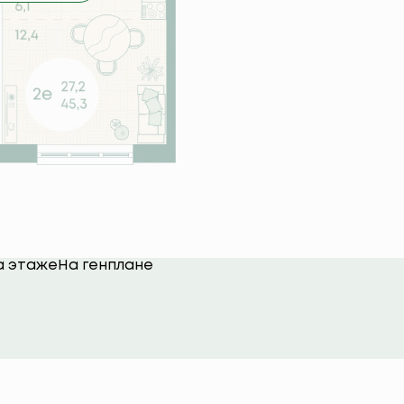
а этаже
На генплане