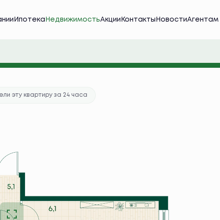
ании
Ипотека
Недвижимость
Акции
Контакты
Новости
Агентам
тека
от 39 674 руб./мес.
ка в подарок
ли эту квартиру за 24 часа