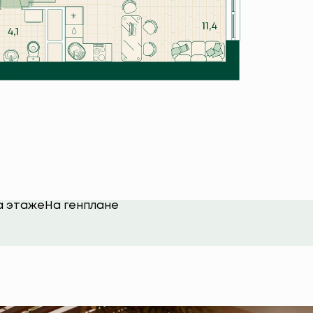
а этаже
На генплане