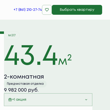
+7 (861) 210-27-74
Выбрать квартиру
Забронировать
№317
43.4
2
м
2-комнатная
Предчистовая отделка
9 982 000 руб.
+1 акция
Семейная ипотека 6%