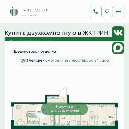
2
2-комнатная
43.4 м
10 437 700 руб.
Ипотека
от 41 485 руб./мес.
Купить двухкомнатную в ЖК ГРИН 
ЭППЛ
Парковка в подарок
Предчистовая отделка
13 человек
смотрели эту квартиру за 24 часа
Нажмите
для увеличения