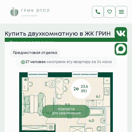
2
2-комнатная
39.1 м
9 325 350 руб.
Ипотека
от 37 064 руб./мес.
Купить двухкомнатную в ЖК ГРИН 
ЭППЛ
Парковка в подарок
Предчистовая отделка
27 человек
смотрели эту квартиру за 24 часа
Нажмите
для увеличения