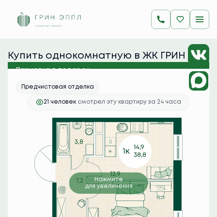
2
1-комнатная
38.8 м
9 486 600 руб.
Ипотека
от 37 705 руб./мес.
Купить однокомнатную в ЖК ГРИН 
ЭППЛ
Парковка в подарок
Предчистовая отделка
21 человек
смотрел эту квартиру за 24 часа
Нажмите
для увеличения