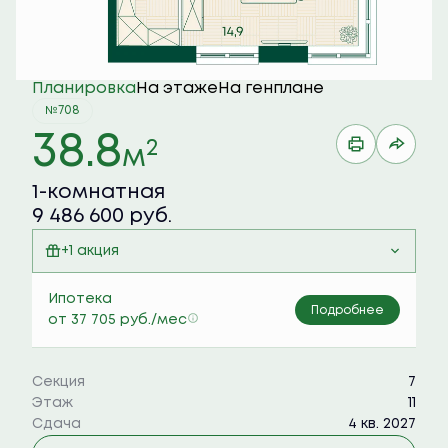
Планировка
На этаже
На генплане
№708
38.8
2
м
1-комнатная
9 486 600 руб.
+1 акция
Семейная ипотека 6%
Ипотека
Подробнее
от 37 705 руб./мес
Секция
7
Этаж
11
Сдача
4 кв. 2027