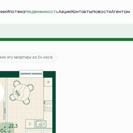
нии
Ипотека
Недвижимость
Акции
Контакты
Новости
Агентам
а
от 35 882 руб./мес.
ка в подарок
ли эту квартиру за 24 часа