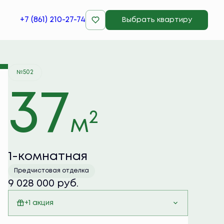
+7 (861) 210-27-74
Выбрать квартиру
Забронировать
№502
37
2
м
1-комнатная
Предчистовая отделка
9 028 000 руб.
+1 акция
Семейная ипотека 6%