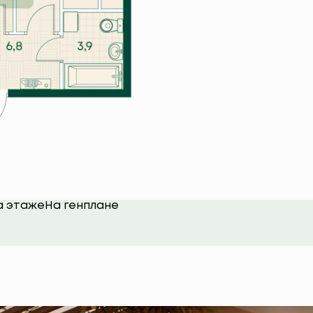
а этаже
На генплане