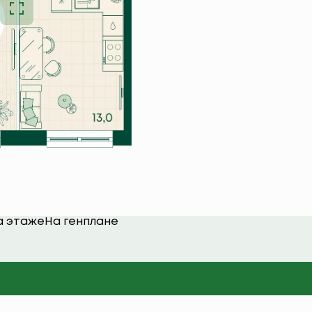
а этаже
На генплане