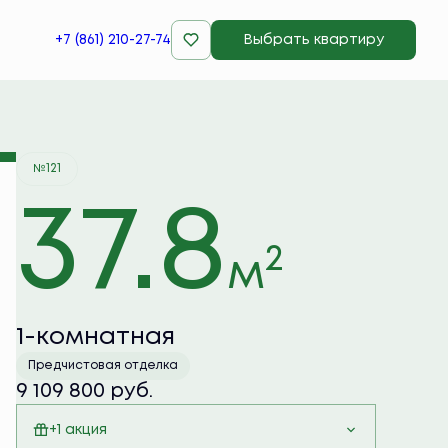
+7 (861) 210-27-74
Выбрать квартиру
Забронировать
№121
37.8
2
м
1-комнатная
Предчистовая отделка
9 109 800 руб.
+1 акция