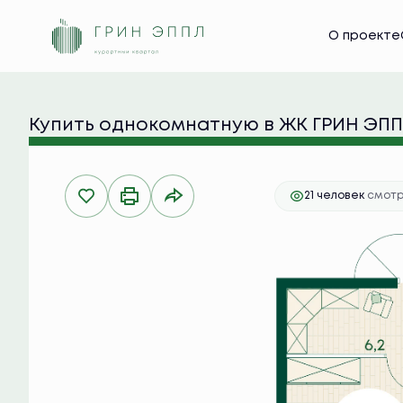
2
О проекте
1-комнатная
37.8 м
9 109 800 руб.
Ипот
Купить однокомнатную в ЖК ГРИН ЭП
Парков
21 человек
смотр