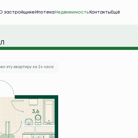
О застройщике
Ипотека
Недвижимость
Контакты
Ещё
ека
от 36 208 руб./мес.
ПЛ
ка в подарок
ел эту квартиру за 24 часа