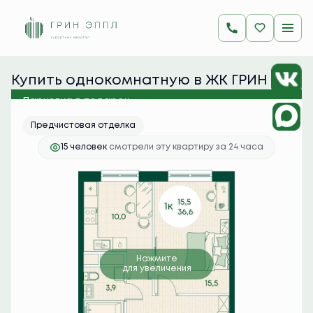
2
1-комнатная
36.6 м
8 930 400 руб.
Ипотека
от 35 495 руб./мес.
Купить однокомнатную в ЖК ГРИН 
ЭППЛ
Парковка в подарок
Предчистовая отделка
15 человек
смотрели эту квартиру за 24 часа
Нажмите
для увеличения